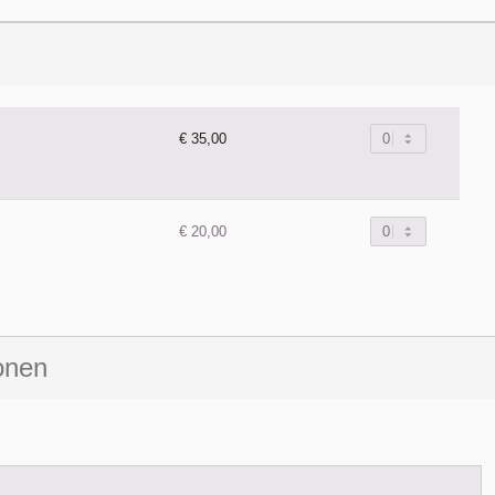
€ 35,00
€ 20,00
onen